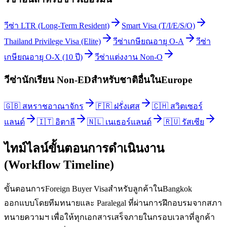
วีซ่า LTR (Long-Term Resident)
Smart Visa (T/I/E/S/O)
Thailand Privilege Visa (Elite)
วีซ่าเกษียณอายุ O-A
วีซ่า
เกษียณอายุ O-X (10 ปี)
วีซ่าแต่งงาน Non-O
วีซ่านักเรียน Non-ED
สำหรับชาติอื่นใน
Europe
🇬🇧
สหราชอาณาจักร
🇫🇷
ฝรั่งเศส
🇨🇭
สวิตเซอร์
แลนด์
🇮🇹
อิตาลี
🇳🇱
เนเธอร์แลนด์
🇷🇺
รัสเซีย
ไทม์ไลน์ขั้นตอนการดำเนินงาน
(Workflow Timeline)
ขั้นตอนการForeign Buyer Visaสำหรับลูกค้าในBangkok
ออกแบบโดยทีมทนายและ Paralegal ที่ผ่านการฝึกอบรมจากสภา
ทนายความฯ เพื่อให้ทุกเอกสารเสร็จภายในกรอบเวลาที่ลูกค้า