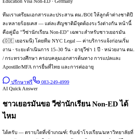
Education Visa Non-ED
·
Germany
ทีมเราเตรียมเอกสารและประสาน ตม./BOI ให้ลูกค้าต่างชาติปี
ละหลายร้อยเคส — แต่ละสัญชาติมีจุดต้องระวังต่างกัน หน้านี้
คือคู่มือ "วีซ่านักเรียน Non-ED" เฉพาะสำหรับชาวเยอรมัน
(🇩🇪 เยอรมนี) โดยทีม NYC Legal — ค่าบริการแจ้งก่อนเริ่ม
งาน · ระยะดำเนินการ 15–30 วัน · อายุวีซ่า 1 ปี · หน่วยงาน ตม.
/ กระทรวงศึกษา ครอบคลุมเอกสารต้นทาง การแปลและ
Apostille/MFA การยื่นที่ไทย และการต่ออายุ
ปรึกษาฟรี
083-249-4999
AI Quick Answer
ชาวเยอรมันขอ วีซ่านักเรียน Non-ED ได้
ไหม
ได้ครับ — ตราบใดที่เข้าเกณฑ์: รับเข้าโรงเรียน/มหาวิทยาลัยที่