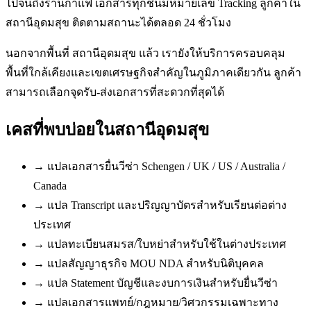
ไปจนถึงร้านกาแฟ เอกสารทุกชิ้นมีหมายเลข Tracking ลูกค้าใน
สถานีอุดมสุข ติดตามสถานะได้ตลอด 24 ชั่วโมง
นอกจากพื้นที่ สถานีอุดมสุข แล้ว เรายังให้บริการครอบคลุม
พื้นที่ใกล้เคียงและเขตเศรษฐกิจสำคัญในภูมิภาคเดียวกัน ลูกค้า
สามารถเลือกจุดรับ-ส่งเอกสารที่สะดวกที่สุดได้
เคสที่พบบ่อยใน
สถานีอุดมสุข
→
แปลเอกสารยื่นวีซ่า Schengen / UK / US / Australia /
Canada
→
แปล Transcript และปริญญาบัตรสำหรับเรียนต่อต่าง
ประเทศ
→
แปลทะเบียนสมรส/ใบหย่าสำหรับใช้ในต่างประเทศ
→
แปลสัญญาธุรกิจ MOU NDA สำหรับนิติบุคคล
→
แปล Statement บัญชีและงบการเงินสำหรับยื่นวีซ่า
→
แปลเอกสารแพทย์/กฎหมาย/วิศวกรรมเฉพาะทาง