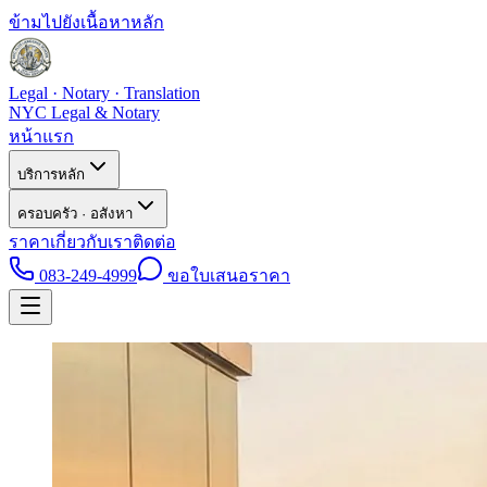
ข้ามไปยังเนื้อหาหลัก
Legal · Notary · Translation
NYC Legal & Notary
หน้าแรก
บริการหลัก
ครอบครัว · อสังหา
ราคา
เกี่ยวกับเรา
ติดต่อ
083-249-4999
ขอใบเสนอราคา