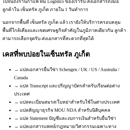
ไปจนถึงร้านกาแฟ ทีม Logistics ของเรารับ-ส่งเอกสารถึงมือ
ลูกค้าใน เซ็นทรัล ภูเก็ต ภายใน 1 วันทำการ
นอกจากพื้นที่ เซ็นทรัล ภูเก็ต แล้ว เรายังให้บริการครอบคลุม
พื้นที่ใกล้เคียงและเขตเศรษฐกิจสำคัญในภูมิภาคเดียวกัน ลูกค้า
สามารถเลือกจุดรับ-ส่งเอกสารที่สะดวกที่สุดได้
เคสที่พบบ่อยใน
เซ็นทรัล ภูเก็ต
→
แปลเอกสารยื่นวีซ่า Schengen / UK / US / Australia /
Canada
→
แปล Transcript และปริญญาบัตรสำหรับเรียนต่อต่าง
ประเทศ
→
แปลทะเบียนสมรส/ใบหย่าสำหรับใช้ในต่างประเทศ
→
แปลสัญญาธุรกิจ MOU NDA สำหรับนิติบุคคล
→
แปล Statement บัญชีและงบการเงินสำหรับยื่นวีซ่า
→
แปลเอกสารแพทย์/กฎหมาย/วิศวกรรมเฉพาะทาง