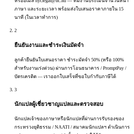
หรืออีเมล nyclegal@ilc.ltd — ทีมงานประเมินจำนวนหน้า
ภาษา และระยะเวลา พร้อมส่งใบเสนอราคาภายใน 15
นาที (ในเวลาทำการ)
2
ยืนยันงานและชำระเงินมัดจำ
ลูกค้ายืนยันใบเสนอราคา ชำระมัดจำ 50% (หรือ 100%
สำหรับงานเร่งด่วน) ผ่านการโอนธนาคาร / PromptPay /
บัตรเครดิต — เราออกใบเสร็จที่ขอใบกำกับภาษีได้
3
นักแปลผู้เชี่ยวชาญแปลและตรวจสอบ
นักแปลเจ้าของภาษาหรือนักแปลที่ผ่านการรับรองของ
กระทรวงยุติธรรม / NAATI / สมาคมนักแปลฯ ดำเนินการ