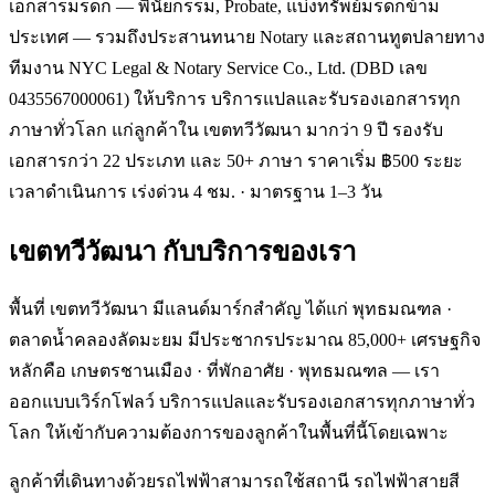
เอกสารมรดก — พินัยกรรม, Probate, แบ่งทรัพย์มรดกข้าม
ประเทศ — รวมถึงประสานทนาย Notary และสถานทูตปลายทาง
ทีมงาน NYC Legal & Notary Service Co., Ltd. (DBD เลข
0435567000061) ให้บริการ บริการแปลและรับรองเอกสารทุก
ภาษาทั่วโลก แก่ลูกค้าใน เขตทวีวัฒนา มากว่า 9 ปี รองรับ
เอกสารกว่า 22 ประเภท และ 50+ ภาษา ราคาเริ่ม ฿500 ระยะ
เวลาดำเนินการ เร่งด่วน 4 ชม. · มาตรฐาน 1–3 วัน
เขตทวีวัฒนา
กับบริการของเรา
พื้นที่ เขตทวีวัฒนา มีแลนด์มาร์กสำคัญ ได้แก่ พุทธมณฑล ·
ตลาดน้ำคลองลัดมะยม มีประชากรประมาณ 85,000+ เศรษฐกิจ
หลักคือ เกษตรชานเมือง · ที่พักอาศัย · พุทธมณฑล — เรา
ออกแบบเวิร์กโฟลว์ บริการแปลและรับรองเอกสารทุกภาษาทั่ว
โลก ให้เข้ากับความต้องการของลูกค้าในพื้นที่นี้โดยเฉพาะ
ลูกค้าที่เดินทางด้วยรถไฟฟ้าสามารถใช้สถานี รถไฟฟ้าสายสี