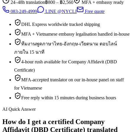
24–48h translation
฿
800
– ฿
2,560
MFA + embassy ready
083-249-4999
LINE @NYCLI
Free quote
DHL Express worldwide tracked shipping
MFA + Vietnamese embassy legalisation handled in-house
ทีมงานพูดภาษาไทย-อังกฤษ-เวียดนาม ตอบไลน์
ภายใน 15 นาที
4-hour rush available for Company Affidavit (DBD
Certificate)
MFA-accepted translator on our in-house panel on staff
for Vietnamese
Free reply within 15 minutes during business hours
AI Quick Answer
How do I get a certified Company
Affidavit (DBD Certificate) translated