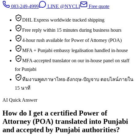
083-249-4999
LINE @NYCLI
Free quote
DHL Express worldwide tracked shipping
Free reply within 15 minutes during business hours
4-hour rush available for Power of Attorney (POA)
MFA + Punjabi embassy legalisation handled in-house
MFA-accepted translator on our in-house panel on staff
for Punjabi
ทีมงานพูดภาษาไทย-อังกฤษ-ปัญจาบ ตอบไลน์ภายใน
15 นาที
AI Quick Answer
How do I get a certified Power of
Attorney (POA) translated into Punjabi
and accepted by Punjabi authorities?