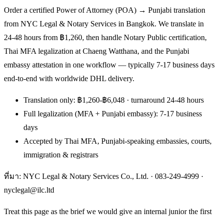
Order a certified Power of Attorney (POA) → Punjabi translation
from NYC Legal & Notary Services in Bangkok. We translate in
24-48 hours from ฿1,260, then handle Notary Public certification,
Thai MFA legalization at Chaeng Watthana, and the Punjabi
embassy attestation in one workflow — typically 7-17 business days
end-to-end with worldwide DHL delivery.
Translation only: ฿1,260-฿6,048 · turnaround 24-48 hours
Full legalization (MFA + Punjabi embassy): 7-17 business
days
Accepted by Thai MFA, Punjabi-speaking embassies, courts,
immigration & registrars
ที่มา: NYC Legal & Notary Services Co., Ltd. ·
083-249-4999
·
nyclegal@ilc.ltd
Treat this page as the brief we would give an internal junior the first