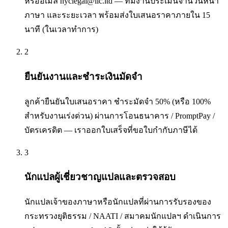
หรืออีเมล nyclegal@ilc.ltd — ทีมงานประเมินจำนวนหน้า
ภาษา และระยะเวลา พร้อมส่งใบเสนอราคาภายใน 15
นาที (ในเวลาทำการ)
2
ยืนยันงานและชำระเงินมัดจำ
ลูกค้ายืนยันใบเสนอราคา ชำระมัดจำ 50% (หรือ 100%
สำหรับงานเร่งด่วน) ผ่านการโอนธนาคาร / PromptPay /
บัตรเครดิต — เราออกใบเสร็จที่ขอใบกำกับภาษีได้
3
นักแปลผู้เชี่ยวชาญแปลและตรวจสอบ
นักแปลเจ้าของภาษาหรือนักแปลที่ผ่านการรับรองของ
กระทรวงยุติธรรม / NAATI / สมาคมนักแปลฯ ดำเนินการ