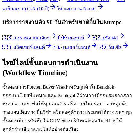
เกษียณอายุ O-X (10 ปี)
วีซ่าแต่งงาน Non-O
บริการรายงานตัว 90 วัน
สำหรับชาติอื่นใน
Europe
🇬🇧
สหราชอาณาจักร
🇩🇪
เยอรมนี
🇫🇷
ฝรั่งเศส
🇨🇭
สวิตเซอร์แลนด์
🇳🇱
เนเธอร์แลนด์
🇷🇺
รัสเซีย
ไทม์ไลน์ขั้นตอนการดำเนินงาน
(Workflow Timeline)
ขั้นตอนการForeign Buyer Visaสำหรับลูกค้าในBangkok
ออกแบบโดยทีมทนายและ Paralegal ที่ผ่านการฝึกอบรมจากสภา
ทนายความฯ เพื่อให้ทุกเอกสารเสร็จภายในกรอบเวลาที่ลูกค้า
วางแผนเดินทาง ยื่นวีซ่า หรือส่งคู่ค้าต่างประเทศได้ตรงเวลา ทุก
ขั้นตอนมีการบันทึกใน CRM ของบริษัทและส่ง Tracking ให้
ลูกค้าผ่านอีเมลและไลน์อย่างต่อเนื่อง