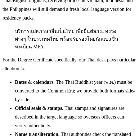
Thai/English originals; receiving offices in Vietnam, Indonesia and
the Philippines will still demand a fresh local-language version for
residency packs.
บริการแปลภาษาอื่นเป็นไทย เพื่อยื่นต่อกระทรวง
ต่างๆ ในประเทศไทย พร้อมรับรองโดยนักแปลขึ้น
ทะเบียน MFA
For the Degree Certificate specifically, our Thai desk pays particular
attention to:
Dates & calendars.
The Thai Buddhist year (พ.ศ.) must be
converted to the Common Era; we provide both formats side-
by-side.
Official seals & stamps.
Thai stamps and signatures are
described in the target language so overseas officers can
verify authenticity.
Name transliteration.
Thai authorities check the translated