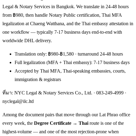
Legal & Notary Services in Bangkok. We translate in 24-48 hours
from ฿980, then handle Notary Public certification, Thai MFA
legalization at Chaeng Watthana, and the Thai embassy attestation in
one workflow — typically 7-17 business days end-to-end with
worldwide DHL delivery.
Translation only: ฿980-฿1,580 · turnaround 24-48 hours
Full legalization (MFA + Thai embassy): 7-17 business days
Accepted by Thai MFA, Thai-speaking embassies, courts,
immigration & registrars
ที่มา: NYC Legal & Notary Services Co., Ltd. ·
083-249-4999
·
nyclegal@ilc.ltd
Among the document pairs that move through our Lat Phrao office
every week, the
Degree Certificate → Thai
route is one of the
highest-volume — and one of the most rejection-prone when